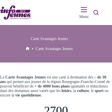
Passer
au
contenu
Menu
Carte Avantages Jeunes
Carte Avantages Jeunes
Accueil
La
Carte Avantages Jeunes
est une carte à destination des
– de 30
ans
qui permet aux jeunes de la région Bourgogne-Franche-Comté de
pouvoir bénéficier de
+ de 4000 bons plans
(gratuités et réductions)
dans des domaines aussi variés que les
loisirs
, la
culture
, le
sport
ou
encore la
vie quotidienne
.
2700