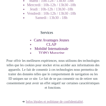
Mardi : 10h-12h / 13h30 -18h
Mercredi : 10h-12h / 13h30 -18h
Jeudi : 10h-12h / 13h30 -18h
Vendredi : 10h-12h / 13h30 -18h
Samedi : 13h30 - 18h
Services
Carte Avantages Jeunes
CLAP
Mobilité Internationale
TOPO Magazine
Service Civique
Pour offrir les meilleures expériences, nous utilisons des technologies
telles que les cookies pour stocker et/ou accéder aux informations des
appareils. Le fait de consentir à ces technologies nous permettra de
Rechercher
traiter des données telles que le comportement de navigation ou les
ID uniques sur ce site. Le fait de ne pas consentir ou de retirer son
consentement peut avoir un effet négatif sur certaines caractéristiques
et fonctions.
Info Jeunes Bourgogne Franche Comté - Copyright © 2026 -
Infos légales et politique de confidentialité
-
Accès admin
-
Archives
➔
Infos légales et politique de confidentialité
.
Thème WordPress
Blocksy
par {
Creative Thèmes
} -
Adapté