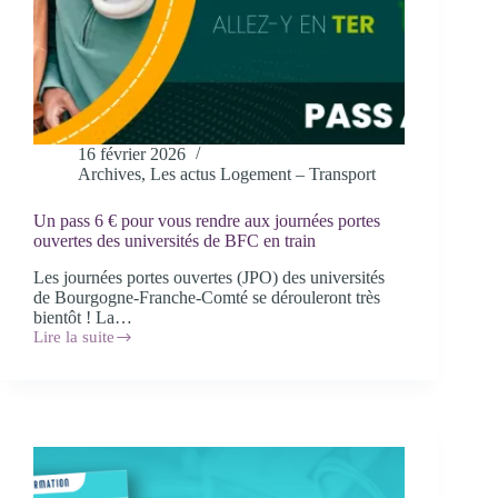
16 février 2026
Archives
,
Les actus Logement – Transport
Un pass 6 € pour vous rendre aux journées portes
ouvertes des universités de BFC en train
Les journées portes ouvertes (JPO) des universités
de Bourgogne-Franche-Comté se dérouleront très
bientôt ! La…
Lire la suite
Un
pass
6
€
pour
vous
rendre
aux
journées