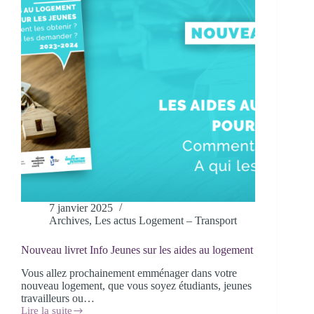
portes
ouvertes
des
universités
de
BFC
en
train
7 janvier 2025
Archives
,
Les actus Logement – Transport
Nouveau livret Info Jeunes sur les aides au logement
Vous allez prochainement emménager dans votre
nouveau logement, que vous soyez étudiants, jeunes
travailleurs ou…
Lire la suite