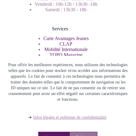
Vendredi : 10h-12h / 13h30 -18h
Samedi : 13h30 - 18h
Services
Carte Avantages Jeunes
CLAP
Mobilité Internationale
TOPO Magazine
Service Civique
Pour offrir les meilleures expériences, nous utilisons des technologies
telles que les cookies pour stocker et/ou accéder aux informations des
appareils. Le fait de consentir à ces technologies nous permettra de
Rechercher
traiter des données telles que le comportement de navigation ou les
ID uniques sur ce site. Le fait de ne pas consentir ou de retirer son
consentement peut avoir un effet négatif sur certaines caractéristiques
et fonctions.
Info Jeunes Bourgogne Franche Comté - Copyright © 2026 -
Infos légales et politique de confidentialité
-
Accès admin
-
Archives
➔
Infos légales et politique de confidentialité
.
Thème WordPress
Blocksy
par {
Creative Thèmes
} -
Adapté
par
Info Jeunes Bourgogne-Franche-Comté
.
JEUNES BFC
|
CARTE AVANTAGES JEUNES
|
TOPO
|