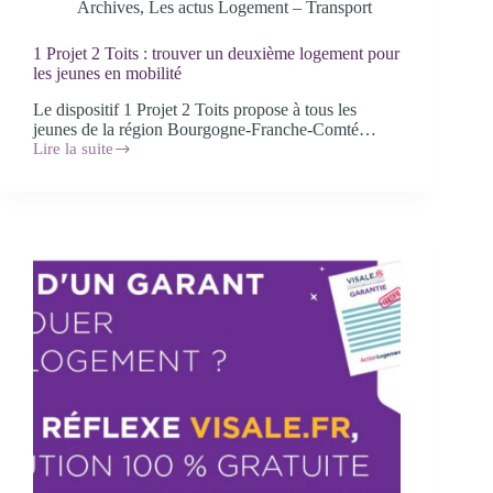
Archives
,
Les actus Logement – Transport
1 Projet 2 Toits : trouver un deuxième logement pour
les jeunes en mobilité
Le dispositif 1 Projet 2 Toits propose à tous les
jeunes de la région Bourgogne-Franche-Comté…
Lire la suite
1
Projet
2
Toits :
trouver
un
deuxième
logement
pour
les
jeunes
en
mobilité