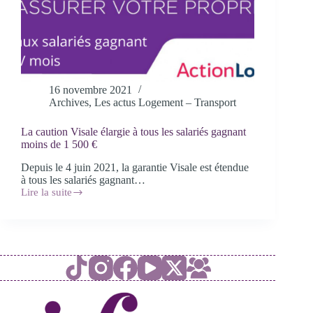
16 novembre 2021
Archives
,
Les actus Logement – Transport
La caution Visale élargie à tous les salariés gagnant
moins de 1 500 €
Depuis le 4 juin 2021, la garantie Visale est étendue
à tous les salariés gagnant…
Lire la suite
La
caution
Visale
élargie
à
tous
les
salariés
gagnant
moins