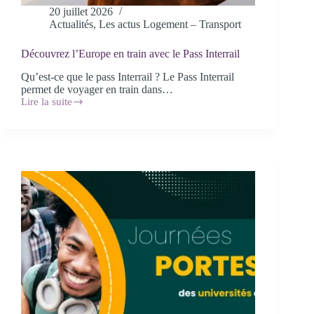
20 juillet 2026
Actualités
,
Les actus Logement – Transport
Découvrez l’Europe en train avec le Pass Interrail
Qu’est-ce que le pass Interrail ? Le Pass Interrail
permet de voyager en train dans…
Lire la suite
Découvrez
l’Europe
en
train
avec
le
Pass
Interrail