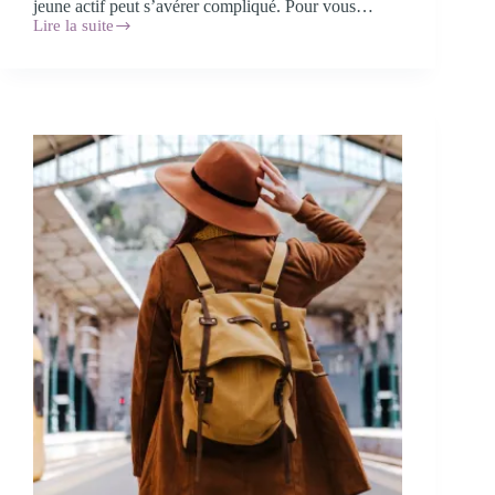
jeune actif peut s’avérer compliqué. Pour vous…
Lire la suite
Logement
en
BFC
:
deux
publications
indispensables
pour
réussir
votre
installation