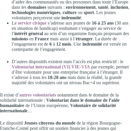
d’aider des communautés ou des personnes dans toute l’Europe
dans les
domaines
suivants :
environnement
,
santé
,
inclusion
,
technologies numériques
,
culture
ou
sport
. Les jeunes
volontaires perçoivent une
indemnité
.
Le
service civique
s’adresse aux jeunes de
16 à 25 ans
(30 ans
en situation de handicap) souhaitant s’engager au service de
l’
intérêt général
au sein d’un organisme français proposant des
missions
en
France
mais aussi à l’
étranger
. La durée de
l’engagement est de
6
à
12 mois
. Une
indemnité
est versée en
contrepartie de l’engagement.
D’autres dispositifs existent mais l’accès est plus restrictif : le
Volontariat international (VI) VIE-VIA
par exemple, permet
d’être volontaire pour une entreprise française à l’étranger. Il
s’adresse à tous les
18-28 ans
mais dans la réalité, la grande
majorité des volontaires ont un niveau Bac+4 ou supérieur.
Il existe d’
autres volontariats
notamment dans le domaine de la
solidarité internationale :
Volontariat dans le domaine de l’aide
humanitaire
de l’Union européenne,
Volontaire de solidarité
internationale
…
Le dispositif
Jeunes citoyens du monde
de la région Bourgogne-
Franche-Comté peut offrir un soutien financier à des jeunes qui