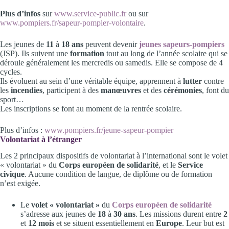
Plus d’infos
sur
www.service-public.fr
ou sur
www.pompiers.fr/sapeur-pompier-volontaire
.
Les jeunes de
11
à
18 ans
peuvent devenir
jeunes sapeurs-pompiers
(JSP). Ils suivent une
formation
tout au long de l’année scolaire qui se
déroule généralement les mercredis ou samedis. Elle se compose de 4
cycles.
Ils évoluent au sein d’une véritable équipe, apprennent à
lutter
contre
les
incendies
, participent à des
manœuvres
et des
cérémonies
, font du
sport…
Les inscriptions se font au moment de la rentrée scolaire.
Plus d’infos :
www.pompiers.fr/jeune-sapeur-pompier
Volontariat à l’étranger
Les 2 principaux dispositifs de volontariat à l’international sont le volet
« volontariat » du
Corps européen de solidarité
, et le
Service
civique
. Aucune condition de langue, de diplôme ou de formation
n’est exigée.
Le
volet « volontariat »
du
Corps européen de solidarité
s’adresse aux jeunes de
18
à
30 ans
. Les missions durent entre
2
et
12 mois
et se situent essentiellement en
Europe
. Leur but est