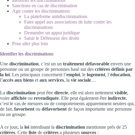
Identifier les discriminations
Sanctions en cas de discrimination
Agir contre les discriminations
La plateforme antidiscriminations
Faire appel aux associations de lutte contre les
discriminations
Demander un appui juridique
Saisir le Défenseur des droits
Pour aller plus loin
Identifier les discriminations
Une
discrimination
, c’est un un
traitement défavorable
envers une
personne ou un groupe de personnes basé sur des
critères définis par
la loi
. Les principaux concernent l’
emploi
, le
logement
, l’
éducation
,
l’
accès aux biens
et
aux services
, la
vie sociale
…
La
discrimination
peut être
directe
, elle est alors nettement
visible
,
voire
affichée
ou
revendiquée
. Elle peut également être
indirecte
,
c’est le cas de mesures ou de comportements apparemment neutres qui,
de fait,
favorisent
ou
défavorisent
de façon importante une personne
ou un groupe.
A ce jour
,
la
loi
interdisant la
discrimination
mentionne près de 25
critères
. Cette
liste
de
critères
a plusieurs
sources
: