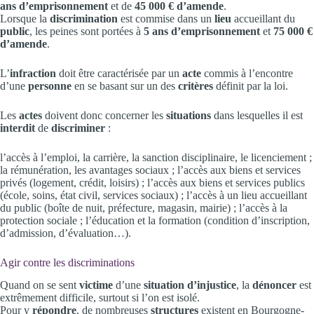
ans d’emprisonnement
et de
45 000 € d’amende
.
Lorsque la
discrimination
est commise dans un
lieu
accueillant du
public
, les peines sont portées à
5 ans d’emprisonnement
et
75 000 €
d’amende
.
L’
infraction
doit être caractérisée par un
acte
commis à l’encontre
d’une
personne
en se basant sur un des
critères
définit par la loi.
Les
actes
doivent donc concerner les
situations
dans lesquelles il est
interdit
de
discriminer
:
l’accès à l’emploi, la carrière, la sanction disciplinaire, le licenciement ;
la rémunération, les avantages sociaux ; l’accès aux biens et services
privés (logement, crédit, loisirs) ; l’accès aux biens et services publics
(école, soins, état civil, services sociaux) ; l’accès à un lieu accueillant
du public (boîte de nuit, préfecture, magasin, mairie) ; l’accès à la
protection sociale ; l’éducation et la formation (condition d’inscription,
d’admission, d’évaluation…).
Agir contre les discriminations
Quand on se sent
victime
d’une
situation d’injustice
, la
dénoncer
est
extrêmement difficile, surtout si l’on est isolé.
Pour y
répondre
, de nombreuses
structures
existent en Bourgogne-