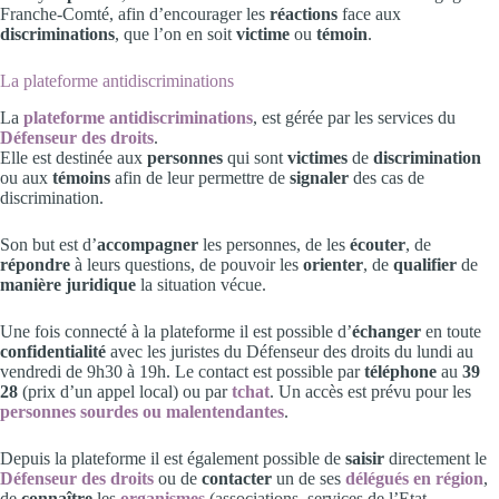
Franche-Comté, afin d’encourager les
réactions
face aux
discriminations
, que l’on en soit
victime
ou
témoin
.
La plateforme antidiscriminations
La
plateforme antidiscriminations
, est gérée par les services du
Défenseur des droits
.
Elle est destinée aux
personnes
qui sont
victimes
de
discrimination
ou aux
témoins
afin de leur permettre de
signaler
des cas de
discrimination.
Son but est d’
accompagner
les personnes, de les
écouter
, de
répondre
à leurs questions, de pouvoir les
orienter
, de
qualifier
de
manière juridique
la situation vécue.
Une fois connecté à la plateforme il est possible d’
échanger
en toute
confidentialité
avec les juristes du Défenseur des droits du lundi au
vendredi de 9h30 à 19h. Le contact est possible par
téléphone
au
39
28
(prix d’un appel local) ou par
tchat
. Un accès est prévu pour les
personnes sourdes ou malentendantes
.
Depuis la plateforme il est également possible de
saisir
directement le
Défenseur des droits
ou de
contacter
un de ses
délégués en région
,
de
connaître
les
organismes
(associations, services de l’Etat,