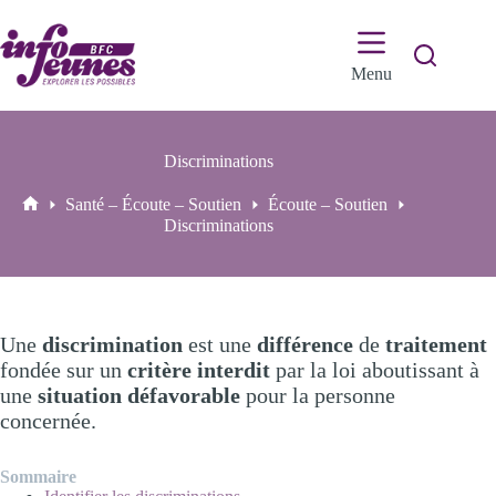
Passer
au
contenu
Menu
Discriminations
Santé – Écoute – Soutien
Écoute – Soutien
Accueil
Discriminations
Une
discrimination
est une
différence
de
traitement
fondée sur un
critère interdit
par la loi aboutissant à
une
situation défavorable
pour la personne
concernée.
Sommaire