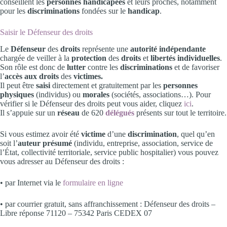
conseillent les
personnes handicapées
et leurs proches, notamment
pour les
discriminations
fondées sur le
handicap
.
Saisir le Défenseur des droits
Le
Défenseur
des
droits
représente une
autorité
indépendante
chargée de veiller à la
protection
des
droits
et
libertés
individuelles
.
Son rôle est donc de
lutter
contre les
discriminations
et de favoriser
l’
accès aux droits
des
victimes.
Il peut être
saisi
directement et gratuitement par les
personnes
physiques
(individus) ou
morales
(sociétés, associations…). Pour
vérifier si le Défenseur des droits peut vous aider, cliquez
ici
.
Il s’appuie sur un
réseau
de 620
délégués
présents sur tout le territoire.
Si vous estimez avoir été
victime
d’une
discrimination
, quel qu’en
soit l’
auteur présumé
(individu, entreprise, association, service de
l’État, collectivité territoriale, service public hospitalier) vous pouvez
vous adresser au Défenseur des droits :
• par Internet via le
formulaire en ligne
• par courrier gratuit, sans affranchissement : Défenseur des droits –
Libre réponse 71120 – 75342 Paris CEDEX 07