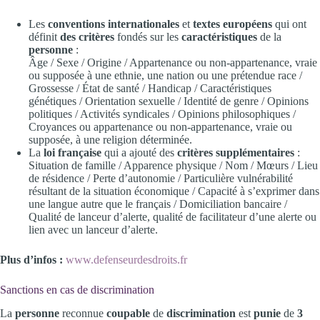
Les
conventions internationales
et
textes européens
qui ont
définit
des critères
fondés sur les
caractéristiques
de la
personne
:
Âge / Sexe / Origine / Appartenance ou non-appartenance, vraie
ou supposée à une ethnie, une nation ou une prétendue race /
Grossesse / État de santé / Handicap / Caractéristiques
génétiques / Orientation sexuelle / Identité de genre / Opinions
politiques / Activités syndicales / Opinions philosophiques /
Croyances ou appartenance ou non-appartenance, vraie ou
supposée, à une religion déterminée.
La
loi française
qui a ajouté des
critères supplémentaires
:
Situation de famille / Apparence physique / Nom / Mœurs / Lieu
de résidence / Perte d’autonomie / Particulière vulnérabilité
résultant de la situation économique / Capacité à s’exprimer dans
une langue autre que le français / Domiciliation bancaire /
Qualité de lanceur d’alerte, qualité de facilitateur d’une alerte ou
lien avec un lanceur d’alerte.
Plus d’infos :
www.defenseurdesdroits.fr
Sanctions en cas de discrimination
La
personne
reconnue
coupable
de
discrimination
est
punie
de
3