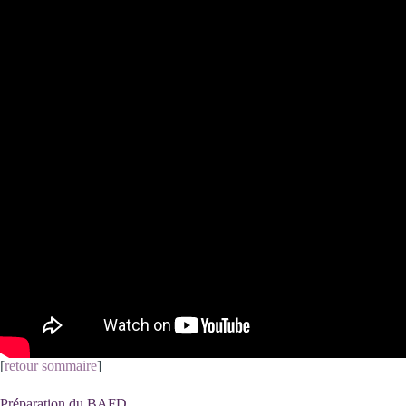
[
retour sommaire
]
Préparation du BAFD