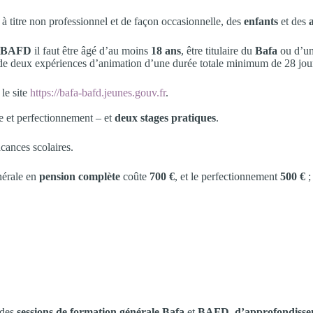
, à titre non professionnel et de façon occasionnelle, des
enfants
et des
u BAFD
il faut être âgé d’au moins
18 ans
, être titulaire du
Bafa
ou d’u
er de deux expériences d’animation d’une durée totale minimum de 28 jour
 le site
https://bafa-bafd.jeunes.gouv.fr
.
e et perfectionnement – et
deux stages pratiques
.
cances scolaires.
nérale en
pension complète
coûte
700 €
, et le perfectionnement
500 €
;
 des
sessions de formation générale Bafa
et
BAFD
,
d’approfondiss