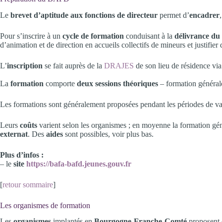
Le
brevet d’aptitude aux fonctions de directeur
permet d’
encadrer
Pour s’inscrire à un
cycle de formation
conduisant à la
délivrance d
d’animation et de direction en accueils collectifs de mineurs et justifi
L’
inscription
se fait auprès de la
DRAJES
de son lieu de résidence via
La
formation
comporte
deux sessions théoriques
– formation général
Les formations sont généralement proposées pendant les périodes de va
Leurs
coûts
varient selon les organismes ; en moyenne la formation gé
externat
. Des
aides
sont possibles, voir plus bas.
Plus d’infos :
– le
site
https://bafa-bafd.jeunes.gouv.fr
[
retour sommaire
]
Les organismes de formation
Les
organismes
implantés en
Bourgogne-Franche-Comté
proposent