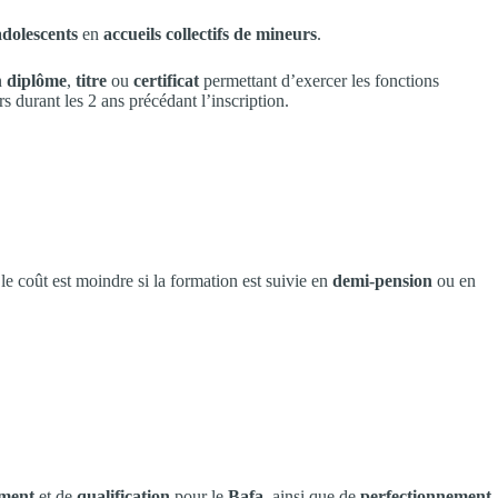
adolescents
en
accueils collectifs de mineurs
.
n
diplôme
,
titre
ou
certificat
permettant d’exercer les fonctions
s durant les 2 ans précédant l’inscription.
 le coût est moindre si la formation est suivie en
demi-pension
ou en
ement
et de
qualification
pour le
Bafa
, ainsi que de
perfectionnement