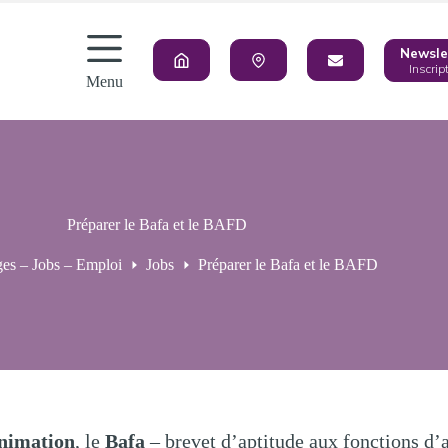
Newsle
Inscrip
Menu
Préparer le Bafa et le BAFD
ges – Jobs – Emploi
Jobs
Préparer le Bafa et le BAFD
nimation
, le
Bafa
– brevet d’aptitude aux fonctions d’a