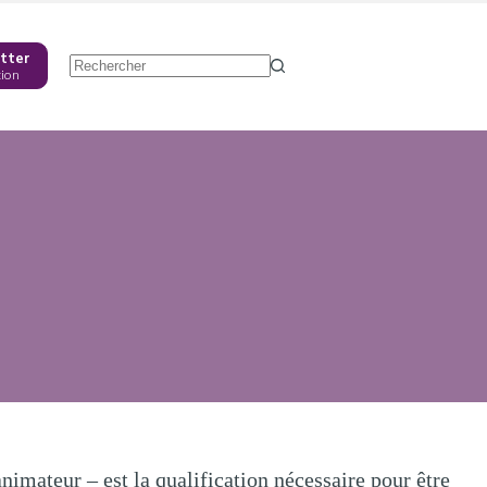
tter
tion
Aucun
résultat
nimateur – est la qualification nécessaire pour être