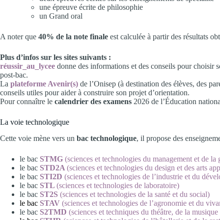
une épreuve écrite de philosophie
un Grand oral
A noter que
40% de la note finale
est calculée à partir des résultats o
Plus d’infos sur les sites suivants :
réussir_au_lycee
donne des informations et des conseils pour choisir so
post-bac.
La
p
lateforme Avenir(s)
de l’Onisep (à destination des élèves, des par
conseils utiles pour aider à construire son projet d’orientation.
Pour connaître le
calendrier des examens
2026 de l’Éducation nationa
La voie technologique
Cette voie mène vers un
bac technologique
, il propose des enseigneme
le bac
STMG
(sciences et technologies du management et de la 
le bac
STD2A
(sciences et technologies du design et des arts ap
le bac
STI2D
(sciences et technologies de l’industrie et du dév
le bac
STL
(sciences et technologies de laboratoire)
le bac
ST2S
(sciences et technologies de la santé et du social)
le bac
STAV
(sciences et technologies de l’agronomie et du viva
le bac
S2TMD
(sciences et techniques du théâtre, de la musique 