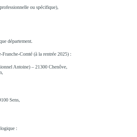
professionnelle ou spécifique),
aque département.
Franche-Comté (à la rentrée 2025) :
sionnel Antoine) – 21300 Chenôve,
n,
9100 Sens,
.
logique :