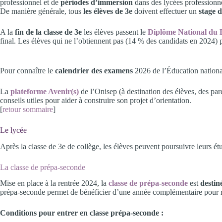
professionnel et de
périodes d’immersion
dans des lycées professionn
De manière générale, tous
les élèves de 3e
doivent effectuer un
stage 
A la
fin de la classe de 3e
les élèves passent le
Diplôme National du 
final. Les élèves qui ne l’obtiennent pas (14 % des candidats en 2024) p
Pour connaître le
calendrier des examens
2026 de l’Éducation nationa
La
p
lateforme Avenir(s)
de l’Onisep (à destination des élèves, des par
conseils utiles pour aider à construire son projet d’orientation.
[
retour sommaire
]
Le lycée
Après la classe de 3e de collège, les élèves peuvent poursuivre leurs é
La classe de prépa-seconde
Mise en place à la rentrée 2024, la
classe de prépa-seconde
est
destin
prépa-seconde permet de bénéficier d’une année complémentaire pour ren
Conditions pour entrer en classe prépa-seconde :