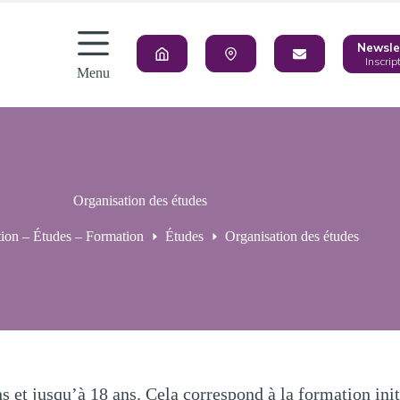
Newsle
Inscrip
Menu
Organisation des études
tion – Études – Formation
Études
Organisation des études
ns et jusqu’à 18 ans. Cela correspond à la formation init