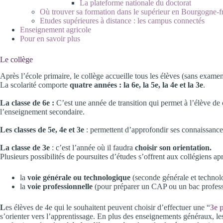
La plateforme nationale du doctorat
Où trouver sa formation dans le supérieur en Bourgogne-
Etudes supérieures à distance : les campus connectés
Enseignement agricole
Pour en savoir plus
Le collège
Après l’école primaire, le collège accueille tous les élèves (sans exame
La scolarité comporte
quatre années : la 6e, la 5e, la 4e et la 3e
.
La classe de 6e :
C’est une année de transition qui permet à l’élève de
l’enseignement secondaire.
Les classes de 5e, 4e et 3e
: permettent d’approfondir ses connaissances 
La classe de 3e
: c’est l’année où il faudra
choisir son orientation.
Plusieurs possibilités de poursuites d’études s’offrent aux collégiens apr
la
voie générale ou technologique
(seconde générale et technol
la
voie professionnelle
(pour préparer un CAP ou un bac professi
L
es élèves de 4e qui le souhaitent peuvent choisir d’effectuer une “
3e 
s’orienter vers l’apprentissage. En plus des enseignements généraux, l