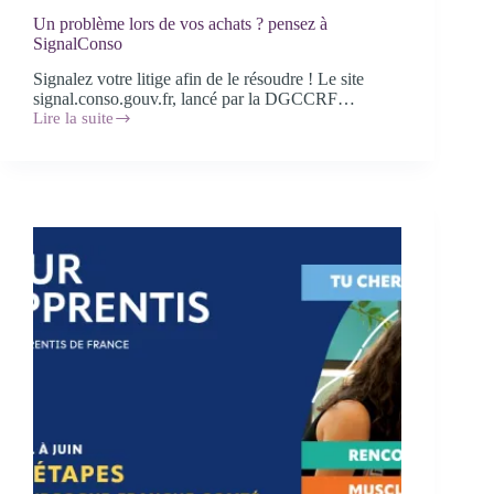
Un problème lors de vos achats ? pensez à
SignalConso
Signalez votre litige afin de le résoudre ! Le site
signal.conso.gouv.fr, lancé par la DGCCRF…
Lire la suite
Un
problème
lors
de
vos
achats
?
pensez
à
SignalConso