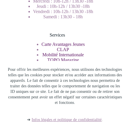
Mercredi : 10h-12h / 13h30 -18h
Jeudi : 10h-12h / 13h30 -18h
Vendredi : 10h-12h / 13h30 -18h
Samedi : 13h30 - 18h
Services
Carte Avantages Jeunes
CLAP
Mobilité Internationale
TOPO Magazine
Service Civique
Pour offrir les meilleures expériences, nous utilisons des technologies
telles que les cookies pour stocker et/ou accéder aux informations des
appareils. Le fait de consentir à ces technologies nous permettra de
Rechercher
traiter des données telles que le comportement de navigation ou les
ID uniques sur ce site. Le fait de ne pas consentir ou de retirer son
consentement peut avoir un effet négatif sur certaines caractéristiques
et fonctions.
Info Jeunes Bourgogne Franche Comté - Copyright © 2026 -
Infos légales et politique de confidentialité
-
Accès admin
-
Archives
➔
Infos légales et politique de confidentialité
.
Thème WordPress
Blocksy
par {
Creative Thèmes
} -
Adapté
par
Info Jeunes Bourgogne-Franche-Comté
.