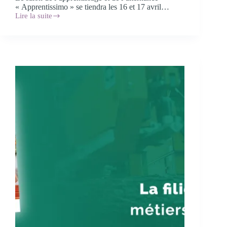
« Apprentissimo » se tiendra les 16 et 17 avril…
Lire la suite
Apprentissimo,
le
salon
de
l’apprentissage
:
Dijon
les
16
et
17
avril
2025