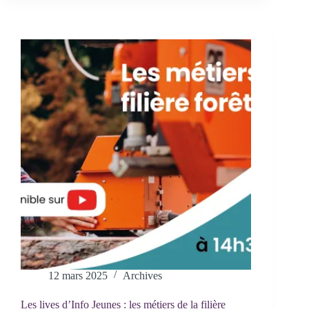
jeunes
pour
une
étude
sociologique
sur
les
paris
sportifs
12 mars 2025
Archives
Les lives d’Info Jeunes : les métiers de la filière