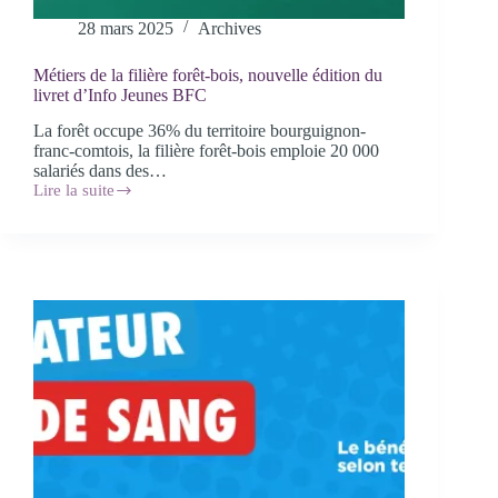
28 mars 2025
Archives
Métiers de la filière forêt-bois, nouvelle édition du
livret d’Info Jeunes BFC
La forêt occupe 36% du territoire bourguignon-
franc-comtois, la filière forêt-bois emploie 20 000
salariés dans des…
Lire la suite
Métiers
de
la
filière
forêt-
bois,
nouvelle
édition
du
livret
d’Info
Jeunes
BFC