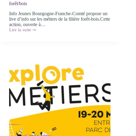
forêt/bois
Info Jeunes Bourgogne-Franche-Comté propose un
live d’info sur les métiers de la filière forêt-bois.Cette
action, ouverte à…
Lire la suite
Les
lives
d’Info
Jeunes
:
les
métiers
de
la
filière
forêt/bois