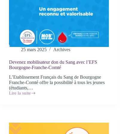
25 mars 2025
Archives
Devenez mobilisateur don du Sang avec l’EFS
Bourgogne-Franche-Comté
L’Etablissement Français du Sang de Bourgogne
Franche-Comté offre la possibilité à tous les jeunes
(étudiants,…
Lire la suite
Devenez
mobilisateur
don
du
Sang
avec
l’EFS
Bourgogne-