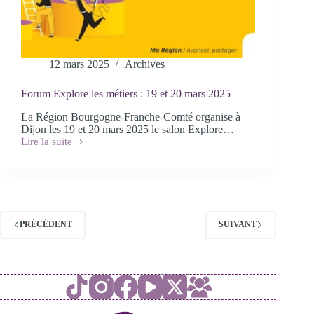
12 mars 2025
Archives
Forum Explore les métiers : 19 et 20 mars 2025
La Région Bourgogne-Franche-Comté organise à
Dijon les 19 et 20 mars 2025 le salon Explore…
Lire la suite
Forum
Explore
les
métiers
:
19
et
PRÉCÉDENT
SUIVANT
20
mars
2025