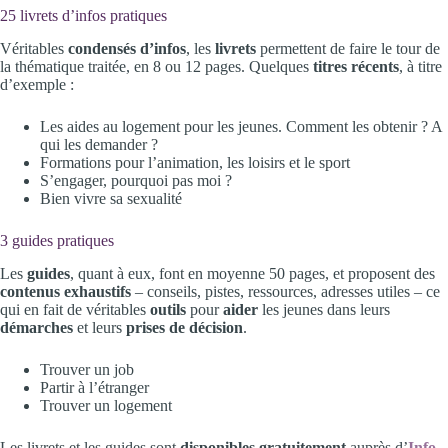
25 livrets d’infos pratiques
Véritables
condensés d’infos
, les
livrets
permettent de faire le tour de
la thématique traitée, en 8 ou 12 pages. Quelques
titres récents
, à titre
d’exemple :
Les aides au logement pour les jeunes. Comment les obtenir ? A
qui les demander ?
Formations pour l’animation, les loisirs et le sport
S’engager, pourquoi pas moi ?
Bien vivre sa sexualité
3 guides pratiques
Les
guides
, quant à eux, font en moyenne 50 pages, et proposent des
contenus exhaustifs
– conseils, pistes, ressources, adresses utiles – ce
qui en fait de véritables
outils
pour
aider
les jeunes dans leurs
démarches
et leurs
prises de décision
.
Trouver un job
Partir à l’étranger
Trouver un logement
Les livrets et les guides sont
disponibles gratuitement
auprès d’
Info