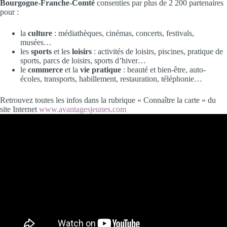
Bourgogne-Franche-Comté
consenties par plus de 2 200 partenaires
pour :
la
culture
: médiathèques, cinémas, concerts, festivals,
musées…
les
sports
et les
loisirs
: activités de loisirs, piscines, pratique de
sports, parcs de loisirs, sports d’hiver…
le
commerce
et la
vie pratique
: beauté et bien-être, auto-
écoles, transports, habillement, restauration, téléphonie…
Retrouvez toutes les infos dans la rubrique « Connaître la carte » du
site Internet
www.avantagesjeunes.com