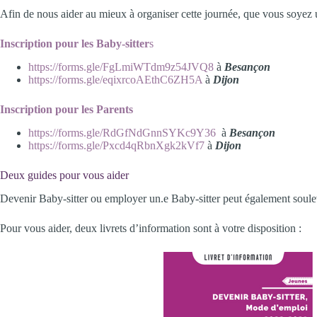
Afin de nous aider au mieux à organiser cette journée, que vous soyez u
Inscription pour les Baby-sitter
s
https://forms.gle/FgLmiWTdm9z54JVQ8
à
Besançon
https://forms.gle/eqixrcoAEthC6ZH5A
à
Dijon
Inscription pour les Parents
https://forms.gle/RdGfNdGnnSYKc9Y36
à
Besançon
https://forms.gle/Pxcd4qRbnXgk2kVf7
à
Dijon
Deux guides pour vous aider
Devenir Baby-sitter ou employer un.e Baby-sitter peut également soule
Pour vous aider, deux livrets d’information sont à votre disposition :